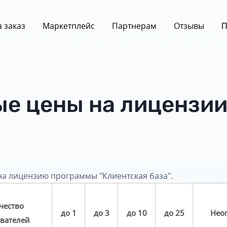
 заказ
Маркетплейс
Партнерам
Отзывы
П
е цены на лицензии
на лицензию программы "Клиентская база".
чество
до 1
до 3
до 10
до 25
Нео
вателей