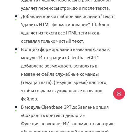
удаляет переносы строк до и после текста.
Добавлен новый шаблон вычисления "Текст:
Удалить HTML-форматирование". Шаблон
удаляет из текста все HTML-теги и код,
оставляя только чистый текст.
В опцию формирования названия файла в
модуле "Интеграция с ClientbaseGPT"
добавлена возможность вставлять в
название файла служебные команды
{текущая дата}, {текущая время} для того,
чтобы создавать уникальные названия
файлов.
В модуль Clientbase GPT добавлена опция
«Сохранять контекст диалога».
Функция позволяет ИИ запоминать историю
общения: при включённой опции каждый