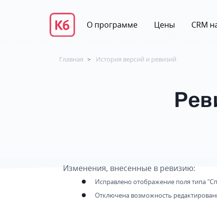
О программе
Цены
CRM на
Главная
История версий и ревизий
>
Рев
Изменения, внесенные в ревизию:
Исправлено отображение поля типа "С
Отключена возможность редактировани