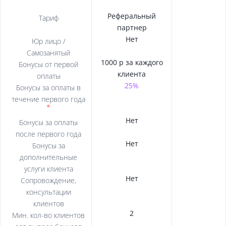
Стартап партнер
Официальный
Реферальный
Тариф
партнер
партнер
Нет
Да
Да
Юр лицо /
Самозанятый
1000 р за каждого
2000 р за каждого
Нет
Бонусы от первой
клиента
клиента
оплаты
До 70%
25%
50%
Бонусы за оплаты в
течение первого года
*
До 70%
20%
Нет
Бонусы за оплаты
после первого года
10%
Нет
Нет
Бонусы за
дополнительные
услуги клиента
Нет
Да
Да
Сопровождение,
консультации
клиентов
Нет
2
5
Мин. кол-во клиентов