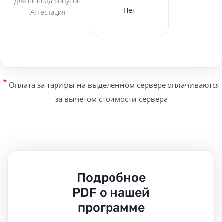
для вывода бонусов
Нет
Да
Да
Аттестация
*
Оплата за тарифы на выделенном сервере оплачиваются
за вычетом стоимости сервера
Подробное
PDF о нашей
программе