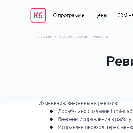
О программе
Цены
CRM на
Главная
История версий и ревизий
>
Рев
Изменения, внесенные в ревизию:
Доработано создание html-шаб
Внесены исправления в работу
Исправлен переход через меню