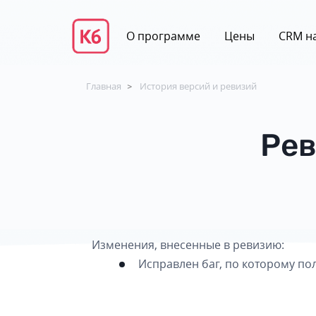
О программе
Цены
CRM на
Главная
История версий и ревизий
>
Рев
Изменения, внесенные в ревизию:
Исправлен баг, по которому по