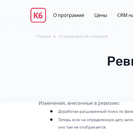
О программе
Цены
CRM на
Главная
История версий и ревизий
>
Рев
Изменения, внесенные в ревизию:
Доработан расширенный поиск по филь
Теперь если на определенную дату запл
оно там не отображается;