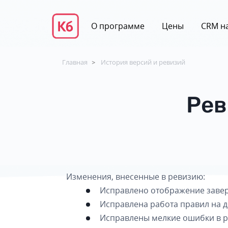
О программе
Цены
CRM на
Главная
История версий и ревизий
>
Рев
Изменения, внесенные в ревизию:
Исправлено отображение завер
Исправлена работа правил на д
Исправлены мелкие ошибки в р