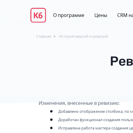
О программе
Цены
CRM на
Главная
История версий и ревизий
>
Рев
Изменения, внесенные в ревизию:
Добавлено отображение столбика, по 
Доработан функционал создания пользо
Исправлена работа мастера создания 