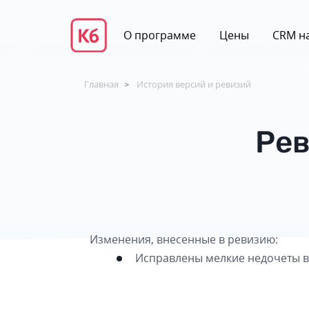
О программе
Цены
CRM на
Главная
История версий и ревизий
>
Рев
Изменения, внесенные в ревизию:
Исправлены мелкие недочеты в