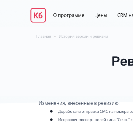
О программе
Цены
CRM на
Главная
История версий и ревизий
>
Рев
Изменения, внесенные в ревизию:
Доработана отправка СМС на номера ра
Исправлен экспорт полей типа "Связь" 