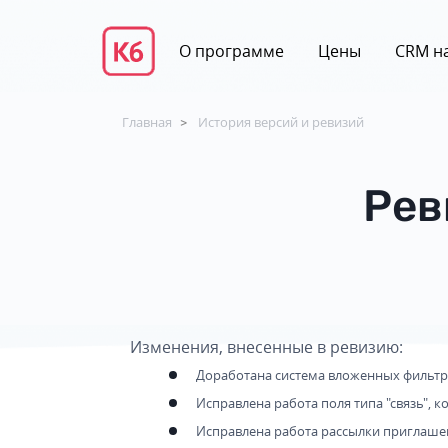
О программе
Цены
CRM на
Главная
История версий и ревизий
>
Рев
Изменения, внесенные в ревизию:
Доработана система вложенных фильтров
Исправлена работа поля типа "связь", к
Исправлена работа рассылки приглашен