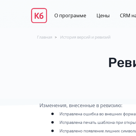
О программе
Цены
CRM на
Главная
История версий и ревизий
>
Рев
Изменения, внесенные в ревизию:
Исправлена ошибка во внешних форма
Исправлена печать шаблона при открыт
Исправлено появление лишних символах