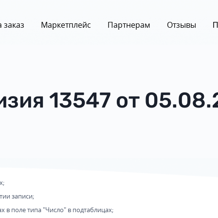
 заказ
Маркетплейс
Партнерам
Отзывы
П
изия 13547 от 05.08.
х;
ии записи;
 в поле типа "Число" в подтаблицах;