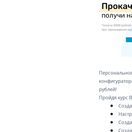
Персональн
конфигурато
рублей!
Пройдя курс В
Созда
Настр
Созда
Созда