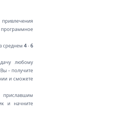
 привлечения
 программное
 в среднем
4
-
6
адачу любому
 Вы – получите
нии и сможете
, приславшим
ик и начните