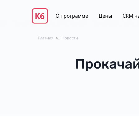
О программе
Цены
CRM на
Главная
Новости
>
Прокачай