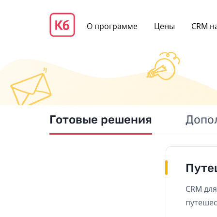
О программе
Цены
CRM на
Готовые решения
Допо
Путе
CRM для
путеше