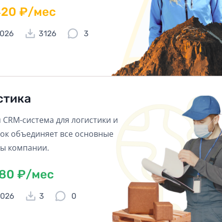
420 ₽/мес
2026
3126
3
стика
 CRM-система для логистики и
ок объединяет все основные
ы компании.
180 ₽/мес
2026
3
0