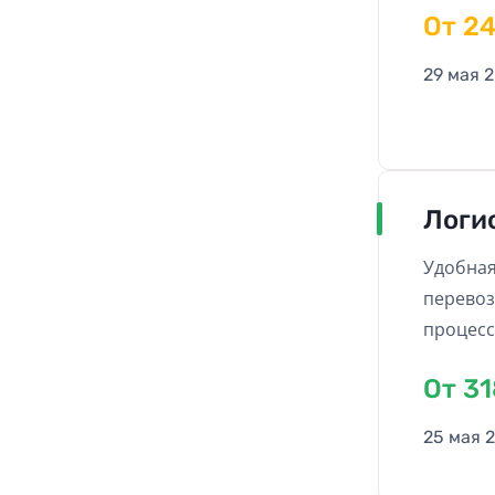
Oт 2
29 мая 
Логи
Удобная
перевоз
процесс
Oт 3
25 мая 