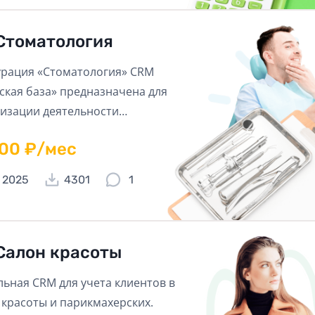
Стоматология
рация «Стоматология» CRM
ская база» предназначена для
изации деятельности
логических клиник. Значительно
600 ₽/мес
т процесс ведения записей и
персонала.
 2025
4301
1
Салон красоты
ьная CRM для учета клиентов в
 красоты и парикмахерских.