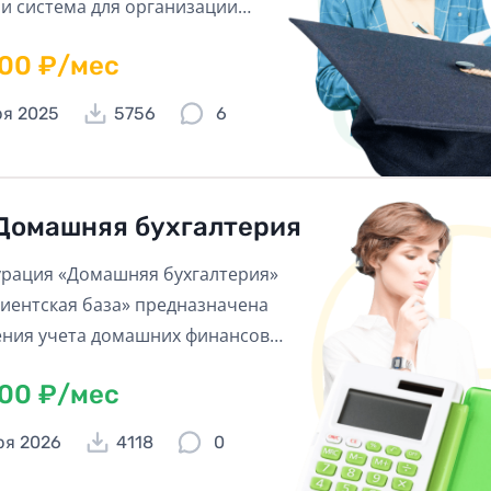
и система для организации
их курсов, тренингов, мастер-
600 ₽/мес
 и семинаров!
ря 2025
5756
6
Домашняя бухгалтерия
рация «Домашняя бухгалтерия»
иентская база» предназначена
ения учета домашних финансов и
я комплексным решением,
600 ₽/мес
ым с любого устройства с
м в интернет.
ря 2026
4118
0