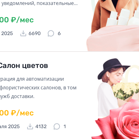
 уведомлений, показательные
 простой учет товаров и быстрая
600 ₽/мес
лиентов, все это и не только,
т Вашему бизнесу перейти на
 2025
6690
6
ровень!
Салон цветов
рация для автоматизации
флористических салонов, в том
лужб доставки.
600 ₽/мес
аля 2025
4132
1