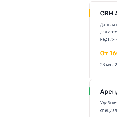
CRM 
Данная 
для авт
недвижи
направл
Oт 1
оказани
28 мая 
Арен
Удобная
специал