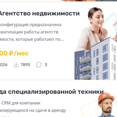
Агентство недвижимости
конфигурация предназначена
оматизации работы агентств
мости, которые работают по
ениям аренды, продажи и
600 ₽/мес
я иных риелторских услуг.
2026
7895
3
да специализированной техники
 CRM для компании
изирующихся на сдаче в аренду