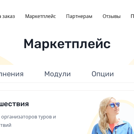
 заказ
Маркетплейс
Партнерам
Отзывы
П
Маркетплейс
лнения
Модули
Опции
шествия
 организаторов туров и
ствий