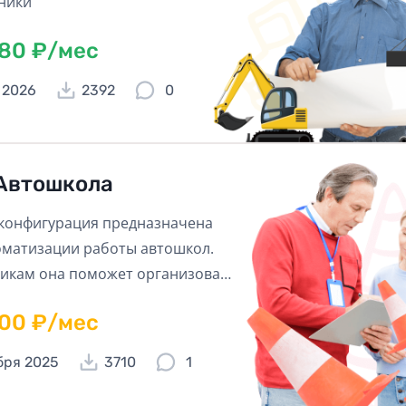
ники
180 ₽/мес
 2026
2392
0
Автошкола
конфигурация предназначена
оматизации работы автошкол.
икам она поможет организовать
чить работу, а руководителю –
600 ₽/мес
ировать и анализировать ее.
бря 2025
3710
1