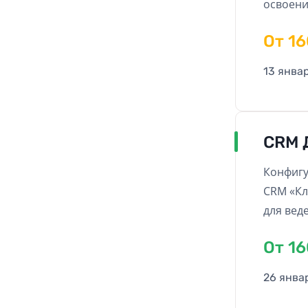
освоени
обучающ
Oт 1
классов
13 янва
CRM 
Конфигу
CRM «Кл
для вед
являетс
Oт 1
доступн
доступо
26 янва