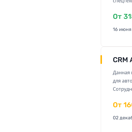
спецтех
Oт 3
16 июня
CRM 
Данная 
для авт
Сотрудн
и облег
Oт 1
контрол
02 дека