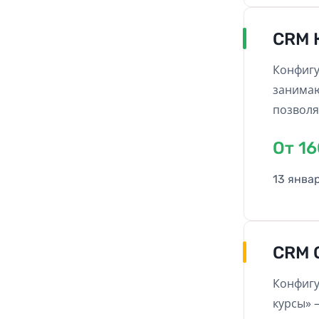
CRM 
Конфигу
занимаю
позволя
подбор 
Oт 1
13 янва
CRM 
Конфигу
курсы» 