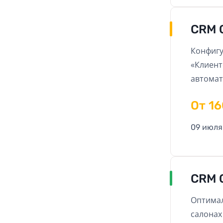
CRM 
Конфигу
«Клиент
автомат
стомато
Oт 1
упрощае
работу 
09 июля
CRM 
Оптимал
салонах