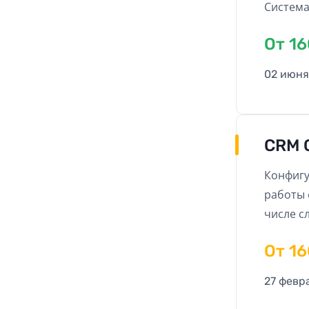
Система
отчеты,
Oт 1
запись к
позволи
02 июня
новый у
CRM 
Конфигу
работы 
числе с
Oт 1
27 февр