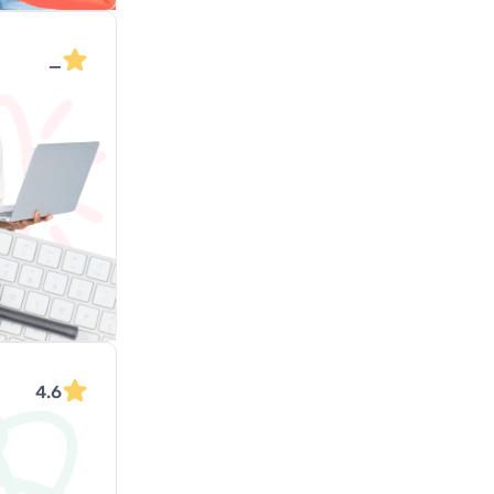
_
4.6