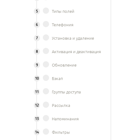
5
Типы полей
6
Телефония
7
Установка и удаление
8
Активация и деактивация
9
Обновление
10
Бэкап
11
Группы доступа
12
Рассылка
13
Напоминания
14
Фильтры