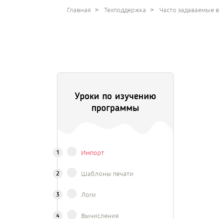
>
>
Главная
Техподдержка
Часто задаваемые 
Уроки по изучению
программы
1
Импорт
2
Шаблоны печати
3
Логи
4
Вычисления