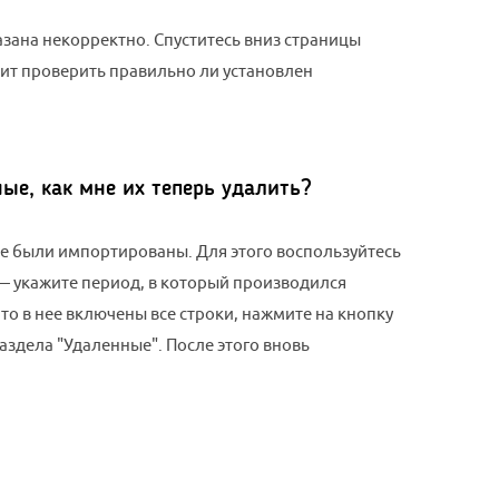
азана некорректно. Спуститесь вниз страницы
оит проверить правильно ли установлен
е, как мне их теперь удалить?
ые были импортированы. Для этого воспользуйтесь
 укажите период, в который производился
что в нее включены все строки, нажмите на кнопку
раздела "Удаленные". После этого вновь