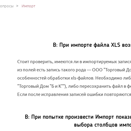
>
вопросы
Импорт
В:
При импорте файла XLS возни
Стоит проверить, имеются ли в импортируемых запися
из полей есть запись такого рода — ООО "Торговый Дом
особенностей обработки xls-файлов. Необходимо либ
"Торговый Дом "Б и К""), либо пересохранить файл в ф
Если после исправления записей ошибки повторяются
В:
При попытке произвести Импорт показ
выбора столбцов имп