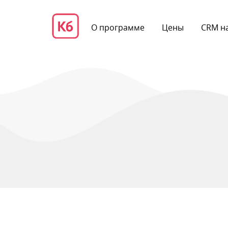
О программе
Цены
CRM на