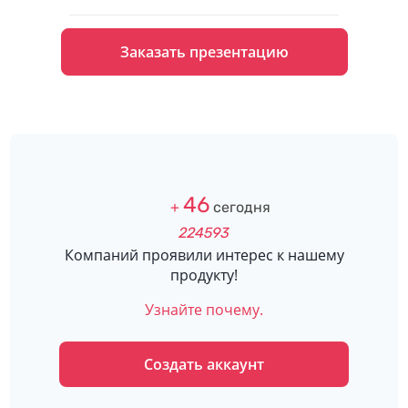
Обновление до 3.0.1
2312
08.05.2019
- Обновлены настройки доступа
- Добавлен логотип и иконки категорий
- Исправлена ошибка при создании заказа
- Обновлено допдействие Предварительный заказ
2163
28.06.2018
Обновление 3.0
46
2090
+
сегодня
26.04.2018
Настройка внешних форм
224593
Компаний проявили интерес к нашему
2065
15.03.2018
продукту!
Исправление отчетов.
Узнайте почему.
2061
06.03.2018
Исправлено отображение отчетов
Создать аккаунт
2060
05.03.2018
Исправлено отображение отчетов