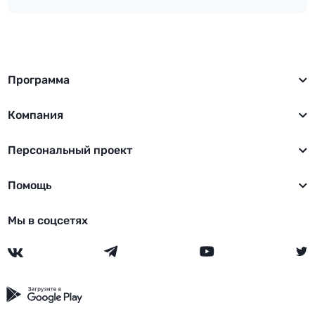
2037
09.02.2018
Поле Телефон в т.Клиенты - запрет на дублирование
2007
22.01.2018
Программа
Исправлены дд "Показать на карте" в т.Заказы
Компания
1988
10.11.2017
Исправлены ДД
Персональный проект
1926
09.10.2017
исправлено отображение фильтров в отчетах, Отчет по
Помощь
дам рекламы с диаграммой
1902
03.08.2017
Мы в соцсетях
Исправлен Рабочий стол
1892
07.07.2017
Скрыты ссылки на поля типа связь
1881
30.06.2017