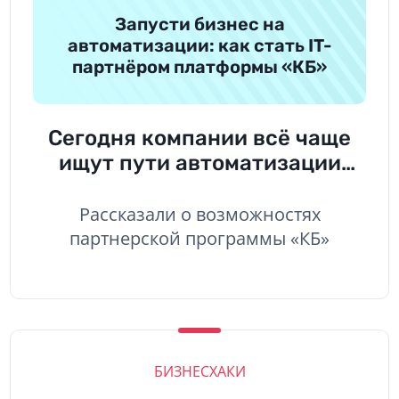
Запусти бизнес на
автоматизации: как стать IT-
партнёром платформы «КБ»
Сегодня компании всё чаще
ищут пути автоматизации
бизнеса — CRM, интеграции,
цифровые сервисы. И если вы
Рассказали о возможностях
IT-специалист, фрилансер,
партнерской программы «КБ»
консультант или владелец
агентства, вы можете не
только внедрять решения, но
и зарабатывать на
автоматизации — став IT-
БИЗНЕСХАКИ
партнёром.