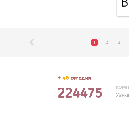
1
2
3
+
46
сегодня
комп
224475
Узна