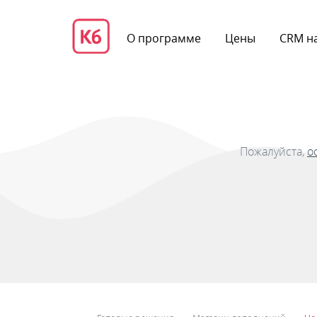
О программе
Цены
CRM на
Пожалуйста,
о