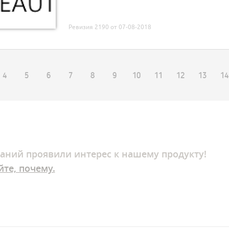
Ревизия 2190 от 07-08-2018
4
5
6
7
8
9
10
11
12
13
14
аний
проявили интерес к нашему продукту!
йте, почему.