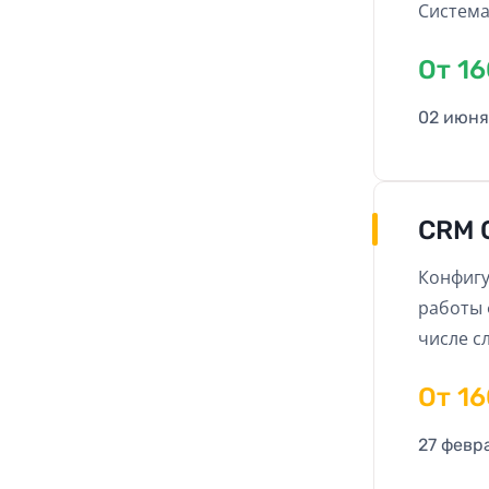
Система
отчеты,
Oт 1
запись к
позволи
02 июня
новый у
CRM 
Конфигу
работы 
числе с
Oт 1
27 февр