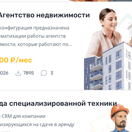
Агентство недвижимости
конфигурация предназначена
оматизации работы агентств
мости, которые работают по
ениям аренды, продажи и
600 ₽/мес
я иных риелторских услуг.
2026
7895
3
да специализированной техники
 CRM для компании
изирующихся на сдаче в аренду