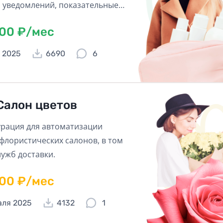
 уведомлений, показательные
 простой учет товаров и быстрая
600 ₽/мес
лиентов, все это и не только,
т Вашему бизнесу перейти на
 2025
6690
6
ровень!
Салон цветов
рация для автоматизации
флористических салонов, в том
лужб доставки.
600 ₽/мес
аля 2025
4132
1