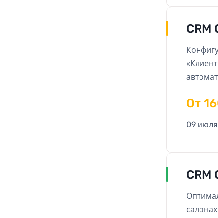
CRM 
Конфигу
«Клиент
автомат
стомато
Oт 1
упрощае
работу 
09 июля
CRM 
Оптимал
салонах