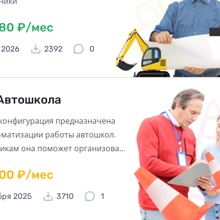
ники
180 ₽/мес
 2026
2392
0
Автошкола
конфигурация предназначена
оматизации работы автошкол.
икам она поможет организовать
чить работу, а руководителю –
600 ₽/мес
ировать и анализировать ее.
бря 2025
3710
1