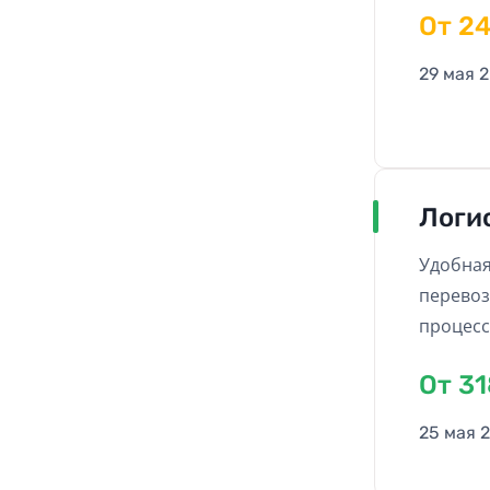
Oт 2
29 мая 
Логи
Удобная
перевоз
процесс
Oт 3
25 мая 