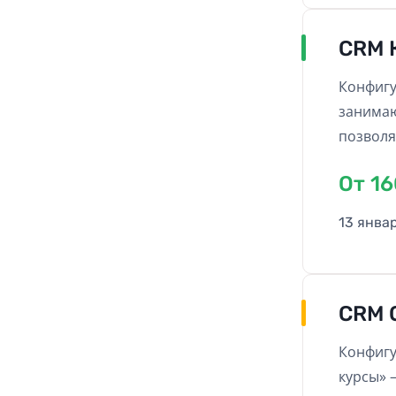
CRM 
Конфигу
занимаю
позволя
подбор 
Oт 1
13 янва
CRM 
Конфигу
курсы» 