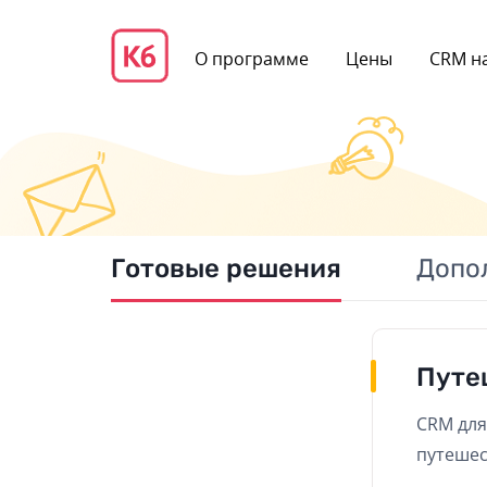
О программе
Цены
CRM на
Готовые решения
Допо
Путе
CRM для
путеше