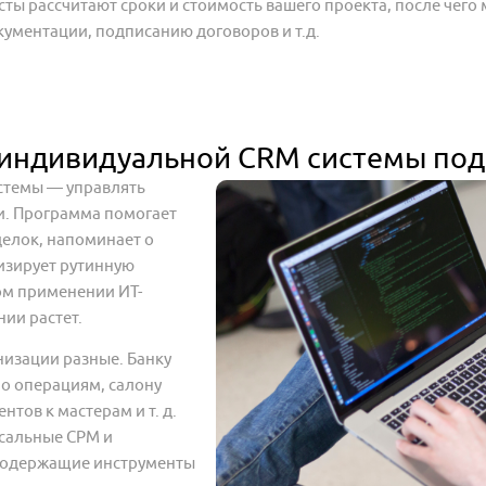
сты рассчитают сроки и стоимость вашего проекта, после чего
кументации, подписанию договоров и т.д.
 индивидуальной CRM системы под 
стемы — управлять
и. Программа помогает
сделок, напоминает о
тизирует рутинную
ом применении ИТ-
ии растет.
низации разные. Банку
по операциям, салону
нтов к мастерам и т. д.
сальные СРМ и
содержащие инструменты