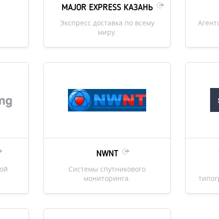
MAJOR EXPRESS КАЗАНЬ
Экспресс доставка по всему
Агент
миру.
NWNT
ной
Системы спутникового
мониторинга.
типог