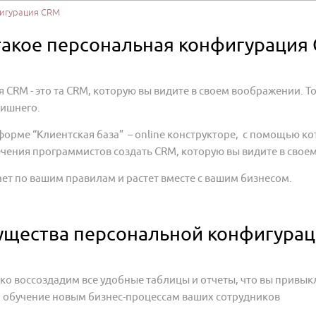
игурация CRM
такое персональная конфигурация
CRM - это та CRM, которую вы видите в своем воображении. Т
лишнего.
форме “Клиентская база” – online конструкторе, с помощью к
ечения программистов создать CRM, которую вы видите в сво
ет по вашим правилам и растет вместе с вашим бизнесом.
щества персональной конфигура
ко воссоздадим все удобные таблицы и отчеты, что вы привыкли
а обучение новым бизнес-процессам ваших сотрудников