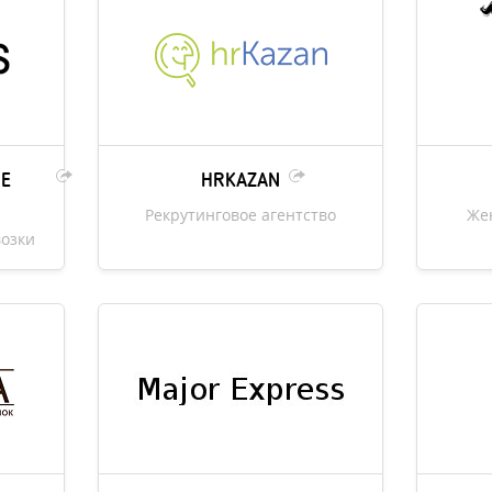
ИЕ
HRKAZAN
Рекрутинговое агентство
Же
озки