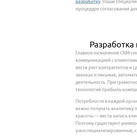
разработку
. Наши специали
процедуре согласования до
Разработка
Главное назначение CRM-си
коммуникацией с клиентам
вести учет контрагентов и 
звонках и письмах, автома
деятельность. При грамотн
технологий прибыль компан
Потребности в каждой орга
важно получать аналитику 
красоты — вести запись клие
Поэтому существуют универ
узкоспециализированные, 