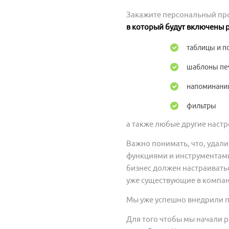
Закажите персональный про
в который будут включены 
таблицы и п
шаблоны печ
напоминани
фильтры
а также любые другие настр
Важно понимать, что, удали
функциями и инструментами
бизнес должен настраивать
уже существующие в компан
Мы уже успешно внедрили 
Для того чтобы мы начали 