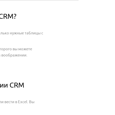
 CRM?
олько нужные таблицы с
оторого вы можете
ем воображении.
ции CRM
 вести в Excel. Вы