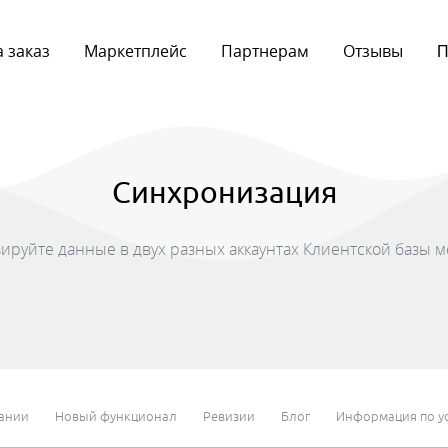
 заказ
Маркетплейс
Партнерам
Отзывы
П
Синхронизация
руйте данные в двух разных аккаунтах Клиентской базы 
ании
Новый функционал
Ревизии
Блог
Информация по ус