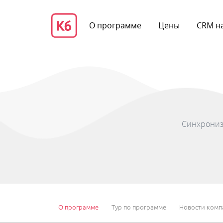
О программе
Цены
CRM на
Синхронизи
О программе
Тур по программе
Новости комп