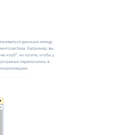
мениваться данными между
ентская база. Например, вы
ес-клуб", но хотите, чтобы у
программе переносились в
синхронизацию.