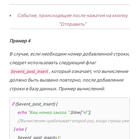
Событие, происходящее после нажатия на кнопку
"Отправить"
Пример 4
В случае, если необходим номер добавленной строки,
следует использовать следующий флаг
, который означает, что вычисление
$event_post_insert
должно быть вызвано повторно, после добавления
строки в базу данных. Пример вычислений:
if
 ($event_post_insert) {

echo
"Ваш номер заказа: "
.$line[
"id"
];

//Вычисление срабатывает второй раз, когда строка уже доба
  } 
else
 { 

      $event_post_insert=
1
; 
