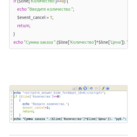
if
 ($line[
'Количество'
]==
0
) {

echo
"Введите количество."
;

      $event_cancel = 
1
;

return
;

  }

echo
"Сумма заказа "
.($line[
'Количество'
]*$line[
'Цена'
]). 
"руб.